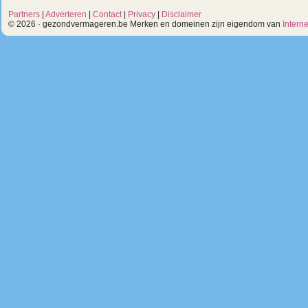
Partners
|
Adverteren
|
Contact
|
Privacy
|
Disclaimer
© 2026 · gezondvermageren.be Merken en domeinen zijn eigendom van
Intern