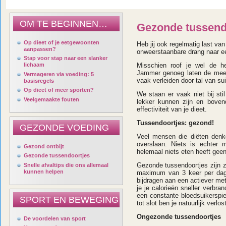
OM TE BEGINNEN…
Gezonde tussend
Op dieet of je eetgewoonten
Heb jij ook regelmatig last va
aanpassen?
onweerstaanbare drang naar ee
Stap voor stap naar een slanker
lichaam
Misschien roof je wel de he
Jammer genoeg laten de mees
Vermageren via voeding: 5
vaak verleiden door tal van sui
basisregels
Op dieet of meer sporten?
We staan er vaak niet bij st
Veelgemaakte fouten
lekker kunnen zijn en boven
effectiviteit van je dieet.
Tussendoortjes: gezond!
GEZONDE VOEDING
Veel mensen die diëten denk
overslaan. Niets is echter
Gezond ontbijt
helemaal niets eten heeft geen
Gezonde tussendoortjes
Gezonde tussendoortjes zijn z
Snelle afvaltips die ons allemaal
kunnen helpen
maximum van 3 keer per dag
bijdragen aan een actiever met
je je calorieën sneller verbr
een constante bloedsuikerspie
SPORT EN BEWEGING
tot slot ben je natuurlijk verl
Ongezonde tussendoortjes
De voordelen van sport