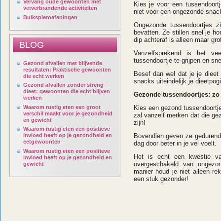
Vervang oude gewoonten met
Kies je voor een tussendoort
vetverbrandende activiteiten
niet voor een ongezonde snac
Buikspieroefeningen
Ongezonde tussendoortjes zi
bevatten. Ze stillen snel je 
dip achteraf is alleen maar grot
BLOG
Vanzelfsprekend is het ve
tussendoortje te grijpen en sn
Gezond afvallen met blijvende
resultaten: Praktische gewoonten
Besef dan wel dat je je dieet
die echt werken
snacks uiteindelijk je dieetpog
Gezond afvallen zonder streng
dieet: gewoonten die echt blijven
Gezonde tussendoortjes: zo 
werken
Waarom rustig eten een groot
Kies een gezond tussendoortje
verschil maakt voor je gezondheid
zal vanzelf merken dat die ge
en gewicht
zijn!
Waarom rustig eten een positieve
invloed heeft op je gezondheid en
Bovendien geven ze gedurende 
eetgewoonten
dag door beter in je vel voelt.
Waarom rustig eten een positieve
Het is echt een kwestie v
invloed heeft op je gezondheid en
overgeschakeld van ongezo
gewicht
manier houd je niet alleen re
een stuk gezonder!