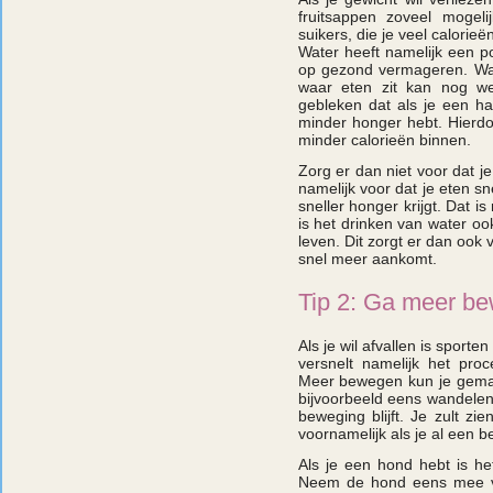
fruitsappen zoveel mogeli
suikers, die je veel calorie
Water heeft namelijk een p
op gezond vermageren. Waa
waar eten zit kan nog we
gebleken dat als je een hal
minder honger hebt. Hierdo
minder calorieën binnen.
Zorg er dan niet voor dat je 
namelijk voor dat je eten s
sneller honger krijgt. Dat 
is het drinken van water oo
leven. Dit zorgt er dan ook v
snel meer aankomt.
Tip 2: Ga meer b
Als je wil afvallen is sporte
versnelt namelijk het pro
Meer bewegen kun je gemak
bijvoorbeeld eens wandelen 
beweging blijft. Je zult zi
voornamelijk als je al een b
Als je een hond hebt is h
Neem de hond eens mee vo