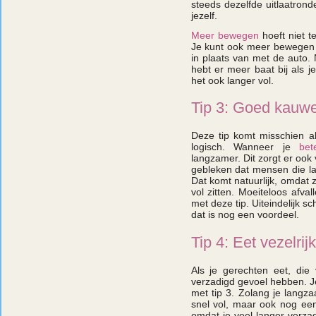
steeds dezelfde uitlaatron
jezelf.
Meer bewegen
hoeft niet 
Je kunt ook meer bewegen 
in plaats van met de auto. 
hebt er meer baat bij als j
het ook langer vol.
Tip 3: Goed kauw
Deze tip komt misschien al
logisch. Wanneer je
bet
langzamer. Dit zorgt er ook v
gebleken dat mensen die l
Dat komt natuurlijk, omdat 
vol zitten. Moeiteloos afva
met deze tip. Uiteindelijk sc
dat is nog een voordeel.
Tip 4: Eet vezelrij
Als je gerechten eet, die
verzadigd gevoel hebben. J
met tip 3. Zolang je langzaa
snel vol, maar ook nog eens
omdat je veel langer verzad