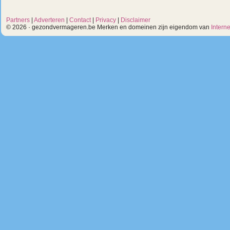
Partners
|
Adverteren
|
Contact
|
Privacy
|
Disclaimer
© 2026 · gezondvermageren.be Merken en domeinen zijn eigendom van
Intern