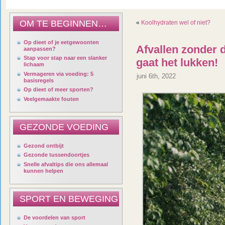
OM TE BEGINNEN…
«
Koolhydraten wel of niet?
Op dieet of je eetgewoonten
Afvallen zonder 
aanpassen?
Stap voor stap naar een slanker
gaat het lukken!
lichaam
Vermageren via voeding: 5
juni 6th, 2022
basisregels
Op dieet of meer sporten?
Veelgemaakte fouten
GEZONDE VOEDING
Gezond ontbijt
Gezonde tussendoortjes
Snelle afvaltips die ons allemaal
kunnen helpen
SPORT EN BEWEGING
De voordelen van sport