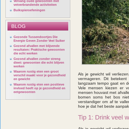
Vervang oude gewoonten met
vetverbrandende activiteiten
Buikspieroefeningen
BLOG
Gezonde Tussendoortjes Die
Energie Geven Zonder Veel Suiker
Gezond afvallen met blijvende
resultaten: Praktische gewoonten
die echt werken
Gezond afvallen zonder streng
dieet: gewoonten die echt blijven
werken
Waarom rustig eten een groot
Als je gewicht wil verlieze
verschil maakt voor je gezondheid
vermageren. Dit betekent 
en gewicht
langzaam tempo gaat en de 
Waarom rustig eten een positieve
Vele mensen kiezen er vo
invloed heeft op je gezondheid en
eetgewoonten
mensen houvast met afvallen
bomen soms het bos niet
verstandiger om af te vallen
hoe je dat het beste aanpakt
Tip 1: Drink veel 
Als je gewicht wil verliez