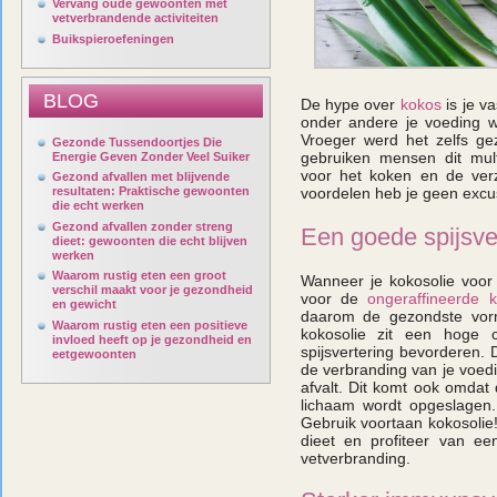
Vervang oude gewoonten met
vetverbrandende activiteiten
Buikspieroefeningen
BLOG
De hype over
kokos
is je v
onder andere je voeding w
Vroeger werd het zelfs ge
Gezonde Tussendoortjes Die
gebruiken mensen dit mult
Energie Geven Zonder Veel Suiker
voor het koken en de ver
Gezond afvallen met blijvende
resultaten: Praktische gewoonten
voordelen heb je geen excu
die echt werken
Gezond afvallen zonder streng
Een goede spijsve
dieet: gewoonten die echt blijven
werken
Waarom rustig eten een groot
Wanneer je kokosolie voor
verschil maakt voor je gezondheid
voor de
ongeraffineerde k
en gewicht
daarom de gezondste vorm
Waarom rustig eten een positieve
kokosolie zit een hoge 
invloed heeft op je gezondheid en
spijsvertering bevorderen. 
eetgewoonten
de verbranding van je voedin
afvalt. Dit komt ook omdat 
lichaam wordt opgeslagen. W
Gebruik voortaan kokosolie!
dieet en profiteer van ee
vetverbranding.