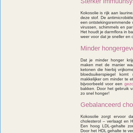
Sterker immuuns
Kokosolie is rijk aan laurin
deze stof. De antimicrobië
een ontstekingsremmende we
virussen, schimmels en par
Het houdt je darmflora in b
weer voor dat je sneller en
Minder hongergev
Dat je minder honger krijg
maken met de manier waa
ketonen die hierbij vrijkom
bloedsuikerspiegel komt
makkelijker om minder te e
bijvoorbeeld voor een
gezo
bakken. Door het gebruik va
zo snel honger!
Gebalanceerd cho
Kokosolie zorgt ervoor d
cholesterol – verlaagt en 
Een hoog LDL-gehalte zor
Door het HDL gehalte te ver