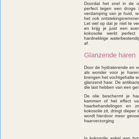
Doordat het snel in de 
perfect tegen een droge h
verdamping van je huid, w
het ook ontstekingsremmen
Let wel op dat je niet te ve
en krijg je juist een ave
kokosolie werkt perfect
hardnekkige waterbestendi
af.
Glanzende haren
Door de hydraterende en vo
als wonder voor je hare
brengen het vochtgehalte we
glanzend haar. De antibact
die last hebben van een geï
De olie beschermt je ha
kammen of het effect van
haarbehandelingen en zw
kokosolie zit, dringt diepe
wordt hierdoor meer gevoed.
haarverzorging.
Is kokosolie enkel een hype